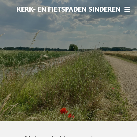
Ga
KERK- EN FIETSPADEN SINDEREN
direct
naar
de
hoofdinhoud