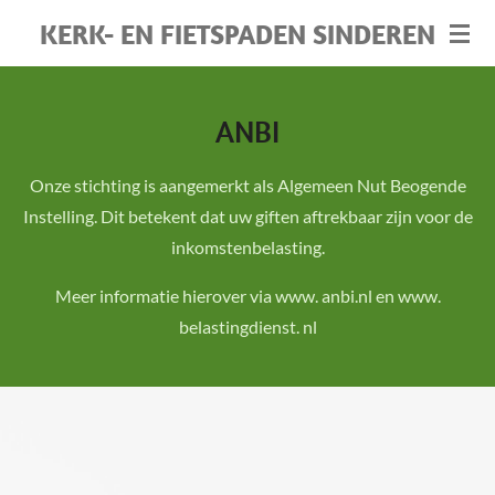
Ga
KERK- EN FIETSPADEN SINDEREN
direct
naar
de
ANBI
hoofdinhoud
Onze stichting is aangemerkt als Algemeen Nut Beogende
Instelling. Dit betekent dat uw giften aftrekbaar zijn voor de
inkomstenbelasting.
Meer informatie hierover via www. anbi.nl en www.
belastingdienst. nl